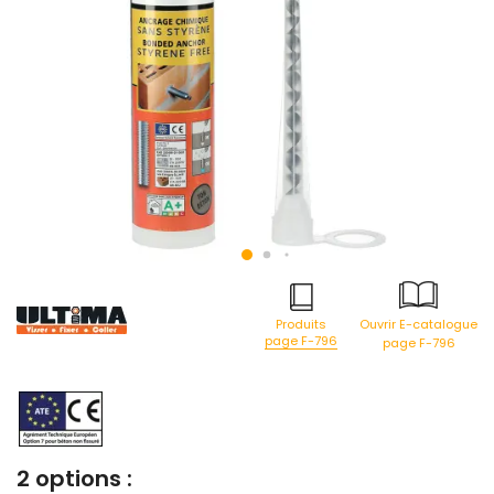
Produits
Ouvrir E-catalogue
page F-796
page F-796
2 options :