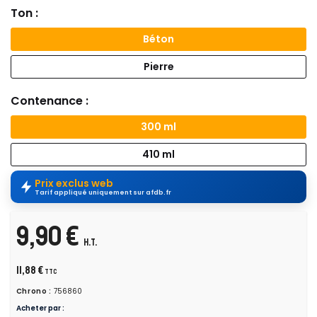
Ton :
Béton
Pierre
Contenance :
300 ml
410 ml
Prix exclus web
Tarif appliqué uniquement sur afdb.fr
9,90 €
H.T.
11,88 €
TTC
Chrono :
756860
Acheter par :