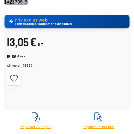
Prix exclus web
Tarif appliqué uniquement sur afdb.fr
13,05 €
H.T.
15,66 €
TTC
Chrono :
785621
Imprimer avec prix
Imprimer sans prix