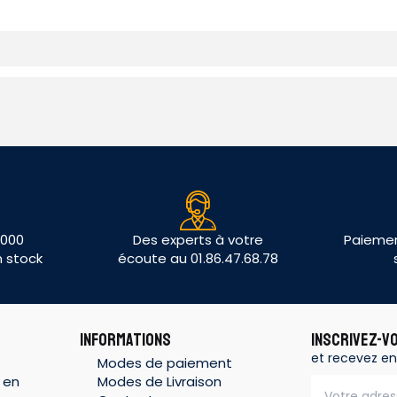
 000
Des experts à votre
Paiemen
n stock
écoute au 01.86.47.68.78
INFORMATIONS
INSCRIVEZ-V
et recevez en
Modes de paiement
 en
Modes de Livraison