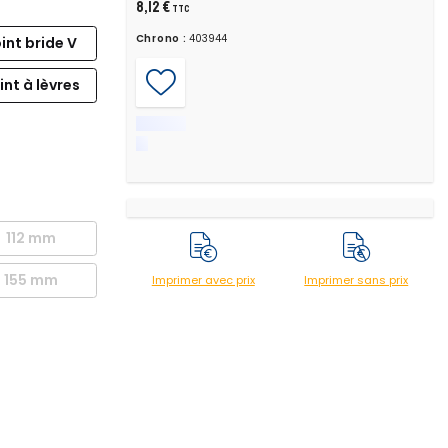
8,12 €
TTC
Chrono :
403944
int bride V
int à lèvres
112 mm
155 mm
Imprimer avec prix
Imprimer sans prix