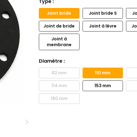
Type :
Joint bride
Joint bride S
Jo
Joint de bride
Joint à lèvre
Jo
Joint à
membrane
Diamètre :
82 mm
110 mm
114 mm
153 mm
180 mm