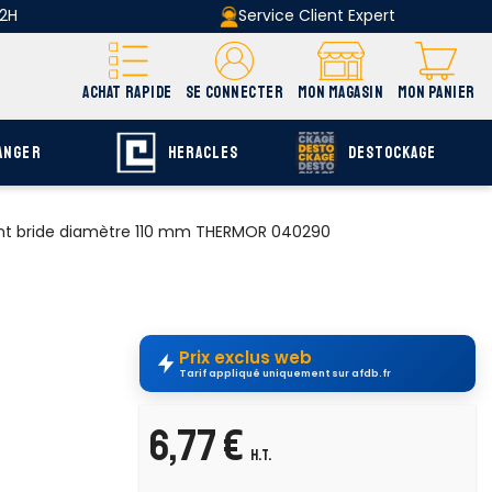
 2H
Service Client Expert
ACHAT RAPIDE
SE CONNECTER
MON MAGASIN
MON PANIER
ANGER
HERACLES
DESTOCKAGE
int bride diamètre 110 mm THERMOR 040290
Prix exclus web
Tarif appliqué uniquement sur afdb.fr
6,77 €
H.T.