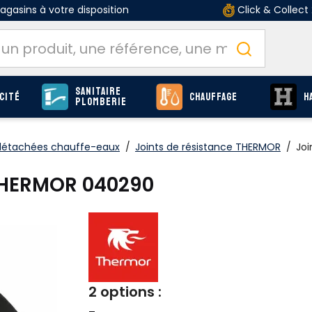
gasins à votre disposition
Click & Collect
Sanitaire
cité
Chauffage
H
Plomberie
détachées chauffe-eaux
/
Joints de résistance THERMOR
/
Jo
 THERMOR 040290
2 options :