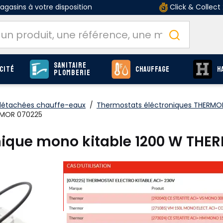
gasins à votre disposition
Click & Collect
Sanitaire
cité
Chauffage
H
Plomberie
détachées chauffe-eaux
/
Thermostats éléctroniques THERMO
RMOR 070225
nique mono kitable 1200 W THE
O
Produits
page C-119