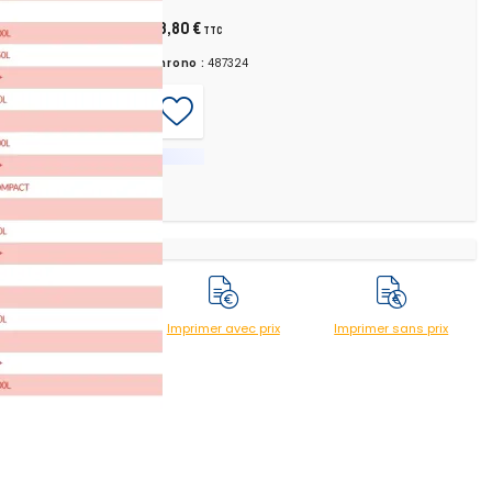
118,80 €
TTC
Chrono :
487324
Imprimer avec prix
Imprimer sans prix