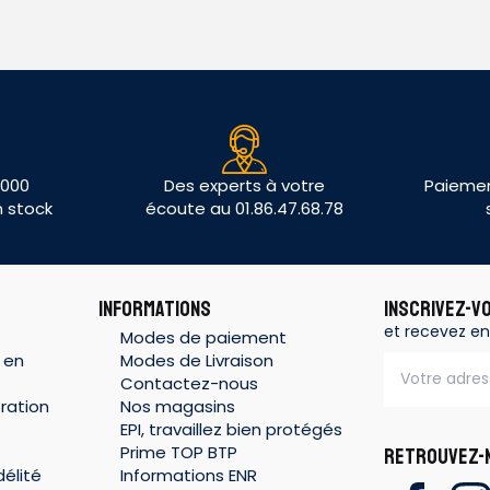
 000
Des experts à votre
Paiemen
n stock
écoute au 01.86.47.68.78
INFORMATIONS
INSCRIVEZ-V
et recevez en
Modes de paiement
 en
Modes de Livraison
Contactez-nous
ration
Nos magasins
EPI, travaillez bien protégés
Prime TOP BTP
RETROUVEZ-N
élité
Informations ENR