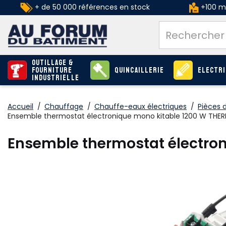
+ de 50 000 références en stock
+100 ma
Outillage &
Fourniture
Quincaillerie
Electri
industrielle
Accueil
/
Chauffage
/
Chauffe-eaux électriques
/
Pièces 
Ensemble thermostat électronique mono kitable 1200 W THE
Ensemble thermostat électro