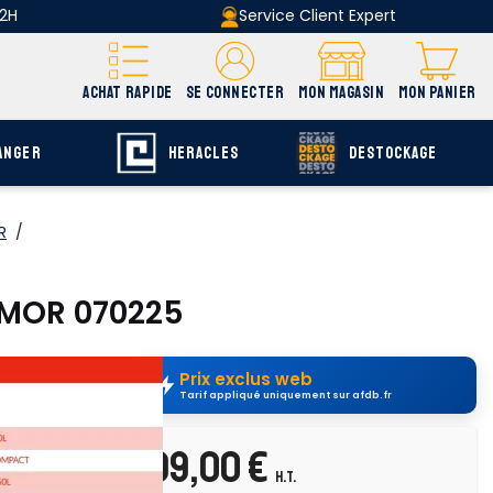
 2H
Service Client Expert
ACHAT RAPIDE
SE CONNECTER
MON MAGASIN
MON PANIER
ANGER
HERACLES
DESTOCKAGE
R
/
RMOR 070225
Prix exclus web
Tarif appliqué uniquement sur afdb.fr
uvrir E-catalogue
page C-119
99,00 €
H.T.