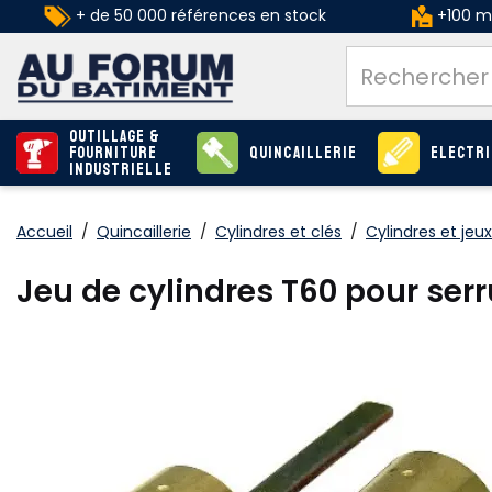
+ de 50 000 références en stock
+100 ma
Outillage &
Fourniture
Quincaillerie
Electri
industrielle
Accueil
/
Quincaillerie
/
Cylindres et clés
/
Cylindres et jeu
Jeu de cylindres T60 pour ser