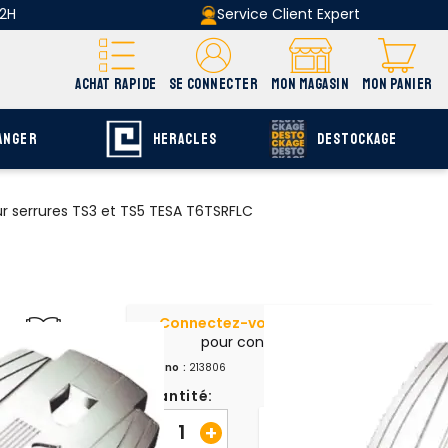
 2H
Service Client Expert
ACHAT RAPIDE
SE CONNECTER
MON MAGASIN
MON PANIER
ANGER
HERACLES
DESTOCKAGE
ur serrures TS3 et TS5 TESA T6TSRFLC
Connectez-vous | Inscrivez-vous
pour consulter vos prix
uvrir E-catalogue
Chrono :
213806
page Q-66
Quantité:
-
+