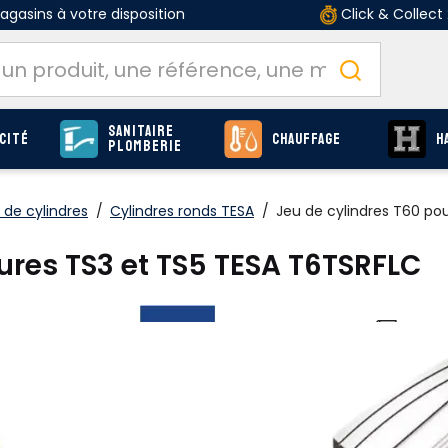
gasins à votre disposition
Click & Collect
Sanitaire
cité
Chauffage
H
Plomberie
x de cylindres
/
Cylindres ronds TESA
/
Jeu de cylindres T60 po
rures TS3 et TS5 TESA T6TSRFLC
O
Produits
page Q-66
LES AVANTAGES DU PRODUIT