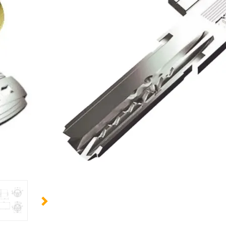
Résistance accrue contre l'usure
Languette ajustable pour diverses portes
Utilisation optimale en milieu domestique