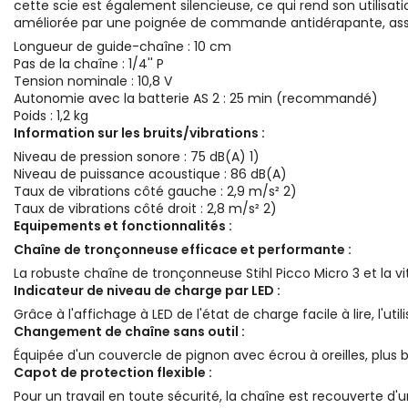
cette scie est également silencieuse, ce qui rend son utilisat
améliorée par une poignée de commande antidérapante, assur
Longueur de guide-chaîne : 10 cm
Pas de la chaîne : 1/4'' P
Tension nominale : 10,8 V
Autonomie avec la batterie AS 2 : 25 min (recommandé)
Poids : 1,2 kg
Information sur les bruits/vibrations :
Niveau de pression sonore : 75 dB(A) 1)
Niveau de puissance acoustique : 86 dB(A)
Taux de vibrations côté gauche : 2,9 m/s² 2)
Taux de vibrations côté droit : 2,8 m/s² 2)
Equipements et fonctionnalités :
Chaîne de tronçonneuse efficace et performante :
La robuste chaîne de tronçonneuse Stihl Picco Micro 3 et la v
Indicateur de niveau de charge par LED :
Grâce à l'affichage à LED de l'état de charge facile à lire, l'
Changement de chaîne sans outil :
Équipée d'un couvercle de pignon avec écrou à oreilles, plus 
Capot de protection flexible :
Pour un travail en toute sécurité, la chaîne est recouverte d'u