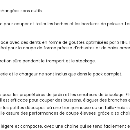
changées sans outils.
ite pour couper et tailler les herbes et les bordures de pelouse
e face avec des dents en forme de gouttes optimisées par STIHL.
al pour la coupe de forme précise d'arbustes et de haies orneme
tion sûre pendant le transport et le stockage.
erie et le chargeur ne sont inclus que dans le pack complet.
ue pour les propriétaires de jardin et les amateurs de bricolage. El
l est efficace pour couper des buissons, élaguer des branches et
ur les petites découpes où une tronçonneuse ou un taille-haie s
Elle assure des performances de coupe élevées, grâce à sa chaî
le est légère et compacte, avec une chaîne qui se tend facilement 