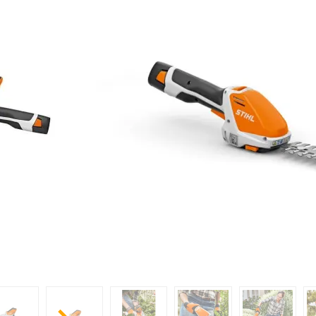
Un pack de jardinage avec des machines poly
LES AVANTAGES DU PRODUIT
HSA 26, une machine 2 en 1
Scie de jardin de petit taille mais performa