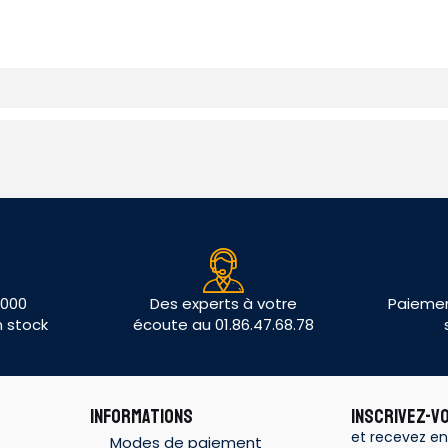
 000
Des experts à votre
Paiemen
n stock
écoute au 01.86.47.68.78
INFORMATIONS
INSCRIVEZ-V
et recevez en
Modes de paiement