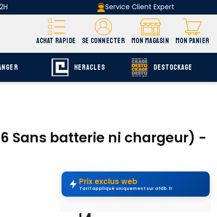
 2H
Service Client Expert
ACHAT RAPIDE
SE CONNECTER
MON MAGASIN
MON PANIER
ANGER
HERACLES
DESTOCKAGE
 Sans batterie ni chargeur) -
Prix exclus web
Tarif appliqué uniquement sur afdb.fr