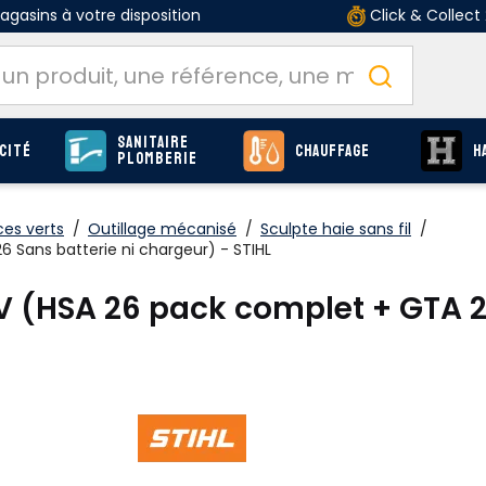
gasins à votre disposition
Click & Collect
Sanitaire
cité
Chauffage
H
Plomberie
ces verts
/
Outillage mécanisé
/
Sculpte haie sans fil
/
 Sans batterie ni chargeur) - STIHL
 (HSA 26 pack complet + GTA 26