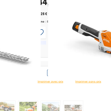
244,38 €
valentes.
H.T.
+ ecopart 0,42 € H.T.
293,26 €
TTC
+ ecopart 0,50 € TTC
Chrono :
825902
nt
Imprimer avec prix
Imprimer sans prix