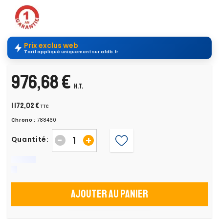
Prix exclus web
Tarif appliqué uniquement sur afdb.fr
976,68 €
H.T.
1 172,02 €
TTC
Chrono :
788460
-
+
Quantité:
Ajouter au panier