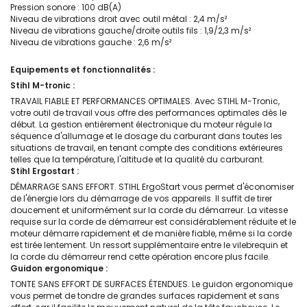
Pression sonore : 100 dB(A)
Niveau de vibrations droit avec outil métal : 2,4 m/s²
Niveau de vibrations gauche/droite outils fils : 1,9/2,3 m/s²
Niveau de vibrations gauche : 2,6 m/s²
Equipements et fonctionnalités :
Stihl M-tronic :
TRAVAIL FIABLE ET PERFORMANCES OPTIMALES. Avec STIHL M-Tronic,
votre outil de travail vous offre des performances optimales dès le
début. La gestion entièrement électronique du moteur régule la
séquence d'allumage et le dosage du carburant dans toutes les
situations de travail, en tenant compte des conditions extérieures
telles que la température, l'altitude et la qualité du carburant.
Stihl Ergostart :
DÉMARRAGE SANS EFFORT. STIHL ErgoStart vous permet d'économiser
de l'énergie lors du démarrage de vos appareils. Il suffit de tirer
doucement et uniformément sur la corde du démarreur. La vitesse
requise sur la corde de démarreur est considérablement réduite et le
moteur démarre rapidement et de manière fiable, même si la corde
est tirée lentement. Un ressort supplémentaire entre le vilebrequin et
la corde du démarreur rend cette opération encore plus facile.
Guidon ergonomique :
TONTE SANS EFFORT DE SURFACES ÉTENDUES. Le guidon ergonomique
vous permet de tondre de grandes surfaces rapidement et sans