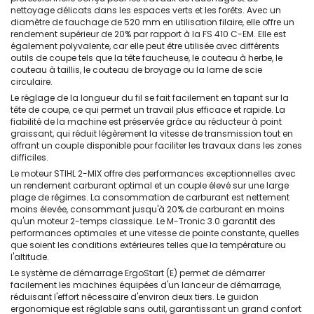
nettoyage délicats dans les espaces verts et les forêts. Avec un
diamètre de fauchage de 520 mm en utilisation filaire, elle offre un
rendement supérieur de 20% par rapport à la FS 410 C-EM. Elle est
également polyvalente, car elle peut être utilisée avec différents
outils de coupe tels que la tête faucheuse, le couteau à herbe, le
couteau à taillis, le couteau de broyage ou la lame de scie
circulaire.
Le réglage de la longueur du fil se fait facilement en tapant sur la
tête de coupe, ce qui permet un travail plus efficace et rapide. La
fiabilité de la machine est préservée grâce au réducteur à point
graissant, qui réduit légèrement la vitesse de transmission tout en
offrant un couple disponible pour faciliter les travaux dans les zones
difficiles.
Le moteur STIHL 2-MIX offre des performances exceptionnelles avec
un rendement carburant optimal et un couple élevé sur une large
plage de régimes. La consommation de carburant est nettement
moins élevée, consommant jusqu'à 20% de carburant en moins
qu'un moteur 2-temps classique. Le M-Tronic 3.0 garantit des
performances optimales et une vitesse de pointe constante, quelles
que soient les conditions extérieures telles que la température ou
l'altitude.
Le système de démarrage ErgoStart (E) permet de démarrer
facilement les machines équipées d'un lanceur de démarrage,
réduisant l'effort nécessaire d'environ deux tiers. Le guidon
ergonomique est réglable sans outil, garantissant un grand confort