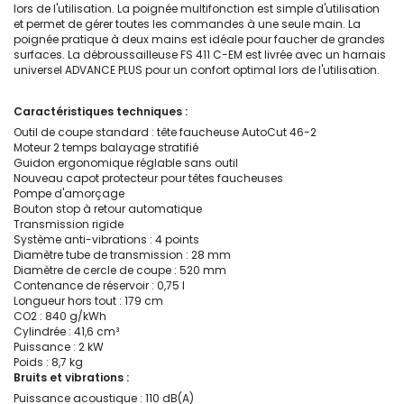
lors de l'utilisation. La poignée multifonction est simple d'utilisation
et permet de gérer toutes les commandes à une seule main. La
poignée pratique à deux mains est idéale pour faucher de grandes
surfaces. La débroussailleuse FS 411 C-EM est livrée avec un harnais
universel ADVANCE PLUS pour un confort optimal lors de l'utilisation.
Caractéristiques techniques :
Outil de coupe standard : tête faucheuse AutoCut 46-2
Moteur 2 temps balayage stratifié
Guidon ergonomique réglable sans outil
Nouveau capot protecteur pour têtes faucheuses
Pompe d'amorçage
Bouton stop à retour automatique
Transmission rigide
Système anti-vibrations : 4 points
Diamètre tube de transmission : 28 mm
Diamètre de cercle de coupe : 520 mm
Contenance de réservoir : 0,75 l
Longueur hors tout : 179 cm
CO2 : 840 g/kWh
Cylindrée : 41,6 cm³
Puissance : 2 kW
Poids : 8,7 kg
Bruits et vibrations :
Puissance acoustique : 110 dB(A)