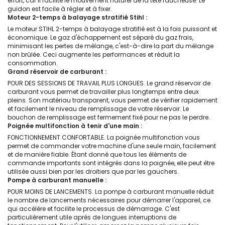
effort, car il facilite le mouvement naturel de la tête faucheuse. Le
guidon est facile à régler et à fixer.
Moteur 2-temps à balayage stratifié Stihl :
Le moteur STIHL 2-temps à balayage stratifié est à la fois puissant et
économique. Le gaz d'échappement est séparé du gaz frais,
minimisant les pertes de mélange, c'est-à-dire la part du mélange
non brûlée. Ceci augmente les performances et réduit la
consommation.
Grand réservoir de carburant :
POUR DES SESSIONS DE TRAVAIL PLUS LONGUES. Le grand réservoir de
carburant vous permet de travailler plus longtemps entre deux
pleins. Son matériau transparent, vous permet de vérifier rapidement
et facilement le niveau de remplissage de votre réservoir. Le
bouchon de remplissage est fermement fixé pour ne pas le perdre.
Poignée multifonction à tenir d'une main :
FONCTIONNEMENT CONFORTABLE. La poignée multifonction vous
permet de commander votre machine d'une seule main, facilement
et de manière fiable. Étant donné que tous les éléments de
commande importants sont intégrés dans la poignée, elle peut être
utilisée aussi bien par les droitiers que par les gauchers.
Pompe à carburant manuelle :
POUR MOINS DE LANCEMENTS. La pompe à carburant manuelle réduit
le nombre de lancements nécessaires pour démarrer l'appareil, ce
qui accélère et facilite le processus de démarrage. C'est
particulièrement utile après de longues interruptions de