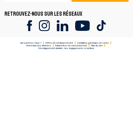
RETROUVEZ-NOUS SUR LES RÉSEAUX
Qui sommes-nous ?
Offres de remboursement
Conditions générales de vente
Protection des données
Paramètres de consentement
Plan du site
Développement durable : nos engagements et actions