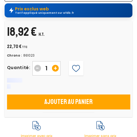
Prix exclus web
Tarif appliqué uniquement sur afdb.fr
18,92 €
H.T.
22,70 €
TTC
Chrono :
861023
-
+
Quantité:
Ajouter au panier
Imprimer avec prix
Imprimer sans prix