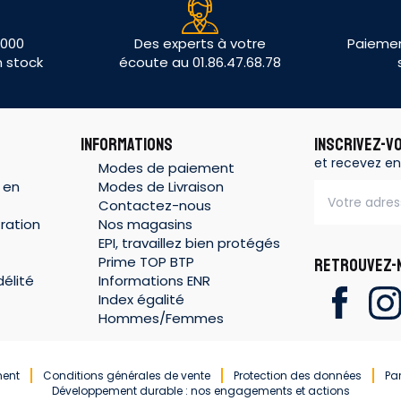
 000
Des experts à votre
Paiemen
n stock
écoute au 01.86.47.68.78
INFORMATIONS
INSCRIVEZ-V
et recevez en
Modes de paiement
 en
Modes de Livraison
Contactez-nous
ration
Nos magasins
EPI, travaillez bien protégés
Prime TOP BTP
RETROUVEZ-N
élité
Informations ENR
Index égalité
Hommes/Femmes
ment
Conditions générales de vente
Protection des données
Pa
Développement durable : nos engagements et actions