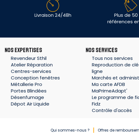
Livraison 24/48h
Plus de 50
références e
NOS EXPERTISES
NOS SERVICES
Revendeur Sthil
Tous nos services
Atelier Réparation
Reproduction de clé
Centres-services
ligne
Conception fenêtres
Marchés et administ
Métallerie Pro
Ma carte AFDB
Portes Blindées
MaPrimeAdapt'
Désenfumage
Le programme de fid
Dépot Air Liquide
Fidz
Contrôle d'accès
Qui sommes-nous ?
Offres de rembourse