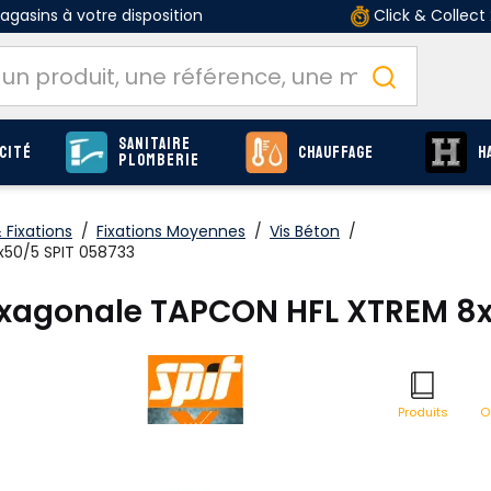
gasins à votre disposition
Click & Collect
Sanitaire
cité
Chauffage
H
Plomberie
Fixations
/
Fixations Moyennes
/
Vis Béton
/
x50/5 SPIT 058733
 hexagonale TAPCON HFL XTREM 8
O
Produits
page F-793