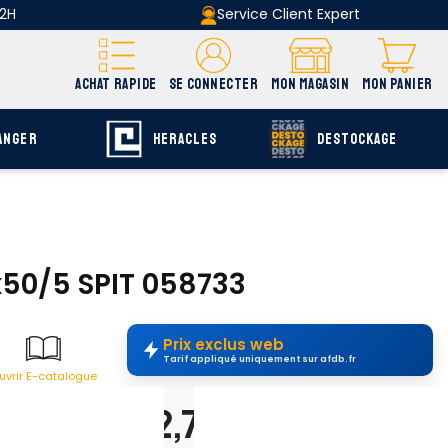
 2H
Service Client Expert
ACHAT RAPIDE
SE CONNECTER
MON MAGASIN
MON PANIER
ANGER
HERACLES
DESTOCKAGE
x50/5 SPIT 058733
Prix exclus web
Tarif appliqué uniquement sur afdb.fr
uvrir E-catalogue
page F-793
42,78 €
H.T.
+ ecopart 0,01 € H.T.