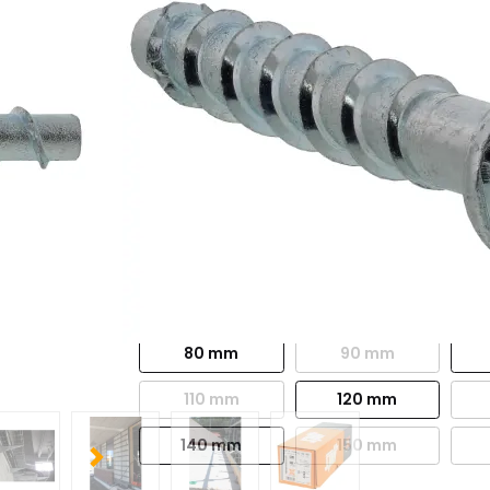
3 options :
Diamètre :
8 mm
10 mm
14 mm
Longueur vis :
50 mm
60 mm
80 mm
90 mm
110 mm
120 mm
140 mm
150 mm