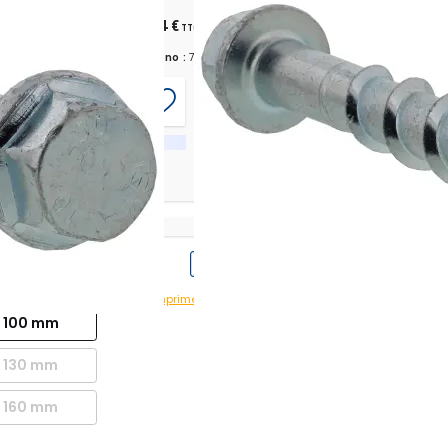
51,34 €
TTC
+ ecopart 0,01 € TTC
Chrono :
775793
12 mm
70 mm
Imprimer avec prix
Imprimer sans prix
100 mm
130 mm
160 mm