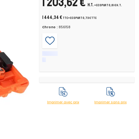
1 203,62 €
H.T.
+ ecopart 0,61 € H.T.
1 444,34 €
TTC
+ ecopart 0,73 € TTC
 que le
Chrono :
856158
fond
Imprimer avec prix
Imprimer sans prix