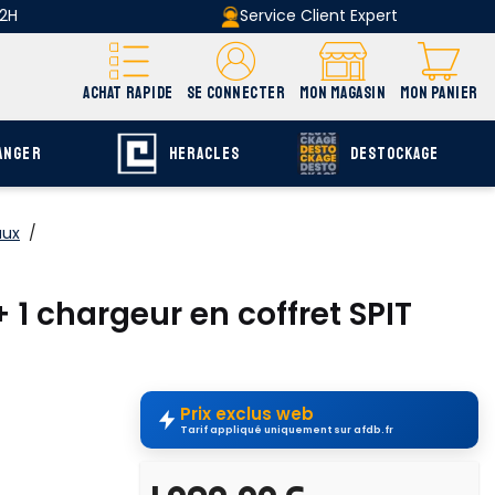
 2H
Service Client Expert
ACHAT RAPIDE
SE CONNECTER
MON MAGASIN
MON PANIER
ANGER
HERACLES
DESTOCKAGE
aux
/
 1 chargeur en coffret SPIT
Prix exclus web
Tarif appliqué uniquement sur afdb.fr
uvrir E-catalogue
page F-158