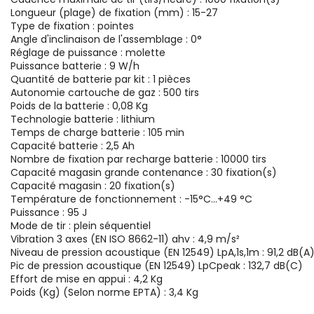
Longueur (plage) de fixation (mm) : 15-27
Type de fixation : pointes
Angle d'inclinaison de l'assemblage : 0°
Réglage de puissance : molette
Puissance batterie : 9 W/h
Quantité de batterie par kit : 1 pièces
Autonomie cartouche de gaz : 500 tirs
Poids de la batterie : 0,08 Kg
Technologie batterie : lithium
Temps de charge batterie : 105 min
Capacité batterie : 2,5 Ah
Nombre de fixation par recharge batterie : 10000 tirs
Capacité magasin grande contenance : 30 fixation(s)
Capacité magasin : 20 fixation(s)
Température de fonctionnement : -15°C...+49 °C
Puissance : 95 J
Mode de tir : plein séquentiel
Vibration 3 axes (EN ISO 8662-11) ahv : 4,9 m/s²
Niveau de pression acoustique (EN 12549) LpA,1s,1m : 91,2 dB(A
Pic de pression acoustique (EN 12549) LpCpeak : 132,7 dB(C)
Effort de mise en appui : 4,2 Kg
Poids (Kg) (Selon norme EPTA) : 3,4 Kg