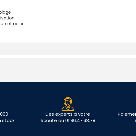
âblage
ivation
que et acier
 000
Des experts à votre
Paiemen
n stock
écoute au 01.86.47.68.78