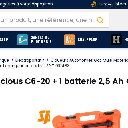
gasins à votre disposition
Click & Collect
Sanitaire
cité
Chauffage
H
Plomberie
rique
/
Electroportatif
/
Cloueurs Autonomes Gaz Multi Materi
+ 1 chargeur en coffret SPIT 019483
lous C6-20 + 1 batterie 2,5 Ah +
O
Produits
page F-158