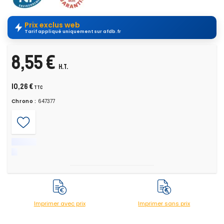
Prix exclus web
Tarif appliqué uniquement sur afdb.fr
8,55 €
H.T.
10,26 €
TTC
Chrono :
647377
Imprimer avec prix
Imprimer sans prix