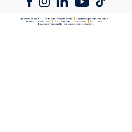
Qui sommes-nous ?
Offres de remboursement
Conditions générales de vente
Protection des données
Paramètres de consentement
Plan du site
Développement durable : nos engagements et actions