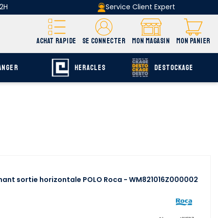
 2H
Service Client Expert
ACHAT RAPIDE
SE CONNECTER
MON MAGASIN
MON PANIER
ANGER
HERACLES
DESTOCKAGE
enant sortie horizontale POLO Roca - WM821016Z000002