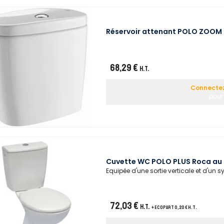
Réservoir attenant POLO ZOOM
68,29 €
H.T.
Connectez
pour 
Cuvette WC POLO PLUS Roca au s
Equipée d'une sortie verticale et d'un 
72,03 €
H.T.
+ ecopart 0,20 € H.T.