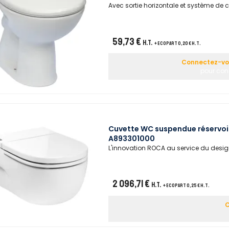
Avec sortie horizontale et système de c
59,73 €
H.T.
+ ecopart 0,20 € H.T.
Connectez-vou
pour cons
Cuvette WC suspendue réservoir
A893301000
L'innovation ROCA au service du design
2 096,71 €
H.T.
+ ecopart 0,25 € H.T.
C