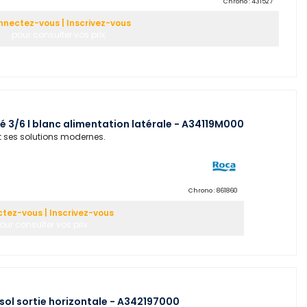
Chrono :
431527
nectez-vous | Inscrivez-vous
pour consulter vos prix
 3/6 l blanc alimentation latérale - A34119M000
t ses solutions modernes.
Chrono :
861860
tez-vous | Inscrivez-vous
our consulter vos prix
ol sortie horizontale - A342197000