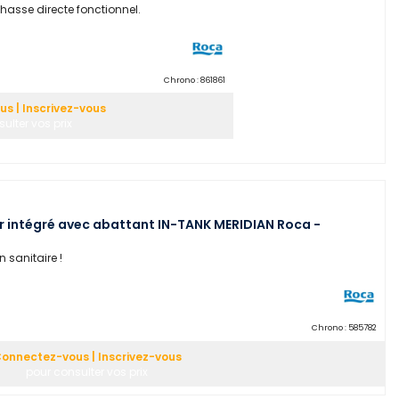
hasse directe fonctionnel.
Chrono :
861861
s | Inscrivez-vous
ulter vos prix
 intégré avec abattant IN-TANK MERIDIAN Roca -
 sanitaire !
Chrono :
585782
onnectez-vous | Inscrivez-vous
pour consulter vos prix