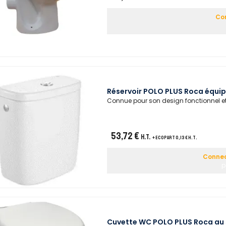
Con
Réservoir POLO PLUS Roca équipé
Connue pour son design fonctionnel e
53,72 €
H.T.
+ ecopart 0,13 € H.T.
Connec
p
Cuvette WC POLO PLUS Roca au s