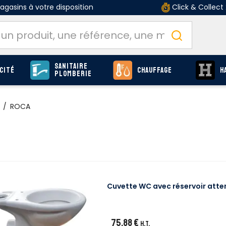
gasins à votre disposition
Click & Collect
Sanitaire
cité
Chauffage
H
Plomberie
/
ROCA
Cuvette WC avec réservoir att
75,88 €
H.T.