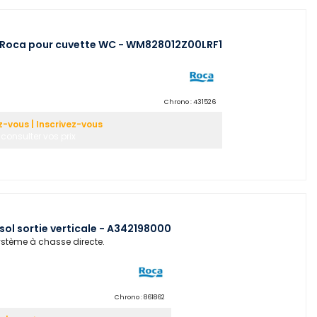
 Roca pour cuvette WC - WM828012Z00LRF1
Chrono :
431526
-vous | Inscrivez-vous
consulter vos prix
ol sortie verticale - A342198000
système à chasse directe.
Chrono :
861862