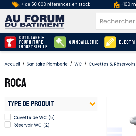
+ de 50 000 références en stock
+100 ma
Outillage &
Fourniture
Quincaillerie
Electri
industrielle
Accueil
/
Sanitaire Plomberie
/
WC
/
Cuvettes & Réservoirs
ROCA
TYPE DE PRODUIT
Cuvette de WC
(5)
Réservoir WC
(2)