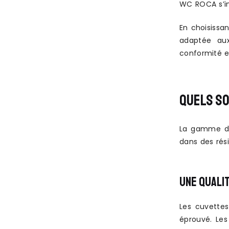
WC ROCA s’in
En choisissa
adaptée aux
conformité et
QUELS SO
La gamme de 
dans des rés
UNE QUALI
Les cuvettes
éprouvé. Les