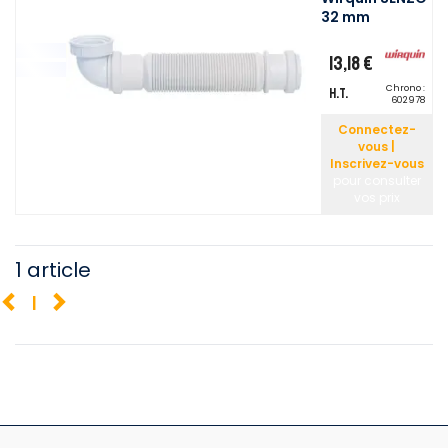
32 mm
13,18 €
Chrono :
H.T.
602978
Connectez-
vous |
Inscrivez-vous
pour consulter
vos prix
1 article
1