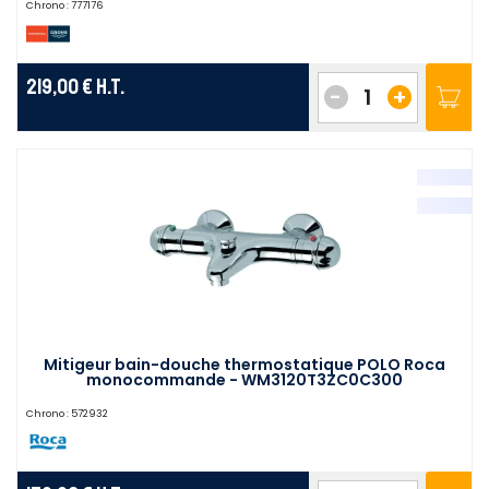
Chrono :
777176
219,00 €
H.T.
-
+
Mitigeur bain-douche thermostatique POLO Roca
monocommande - WM3120T3ZC0C300
Chrono :
572932