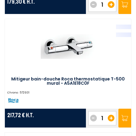
179,30 €
H.T.
-
+
Mitigeur bain-douche Roca thermostatique T-500
mural - A5A1E18C0F
Chrono :
572931
217,72 €
H.T.
-
+