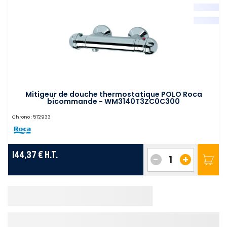
Mitigeur de douche thermostatique POLO Roca
bicommande - WM3140T3ZC0C300
Chrono :
572933
144,37 €
H.T.
-
+