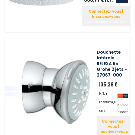
Connectez-vous |
Inscrivez-vous
pour consulter vos prix
Douchette
latérale
RELEXA 65
Grohe 2 jets -
27067-000
135,39 €
H.T.
+
ecopart 0,01
Chrono
:
€ H.T.
430585
Connectez-
vous |
Inscrivez-vous