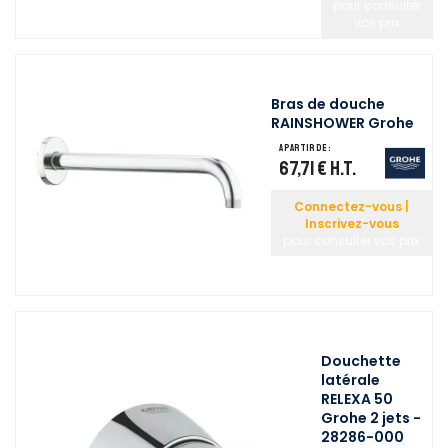
pour consulter
vos prix
Bras de douche
RAINSHOWER Grohe
A partir de :
67,71 €
H.T.
Connectez-vous |
Inscrivez-vous
pour consulter vos prix
Douchette
latérale
RELEXA 50
Grohe 2 jets -
28286-000