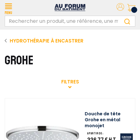
Menu
HYDROTHÉRAPIE À ENCASTRER
GROHE
FILTRES
Douche de tête
Grohe en métal
monojet
A partir de :
336,77 €
H.T.