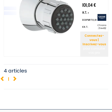
101,04 €
H.T.
+
ecopart 0,01
Chrono
€ H.T.
:
214462
Connectez-
vous |
Inscrivez-vous
pour consulter
vos prix
4 articles
1