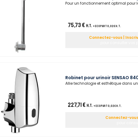
Pour un fonctionnement optimal pour le
75,73 €
H.T.
+ ecopart 0,02 € H.T.
Connectez-vous | Inscri
pour consulter vos p
Robinet pour urinoir SENSAO 840
Allie technologie et esthétique dans u
227,71 €
H.T.
+ ecopart 0,02 € H.T.
Connectez-vous 
pour consul