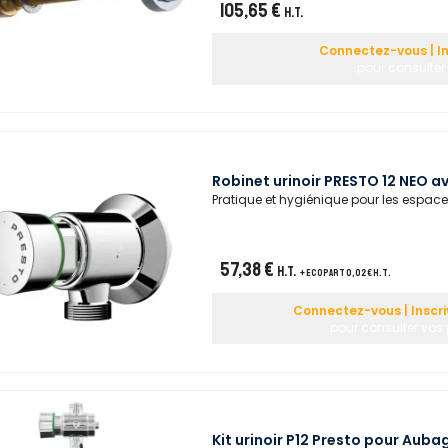
105,65 €
H.T.
Connectez-vous | I
pour consulter 
Robinet urinoir PRESTO 12 NEO a
Pratique et hygiénique pour les espaces 
57,38 €
H.T.
+ ecopart 0,02 € H.T.
Connectez-vous | Inscr
pour consulter vos 
Kit urinoir P12 Presto pour Aubag