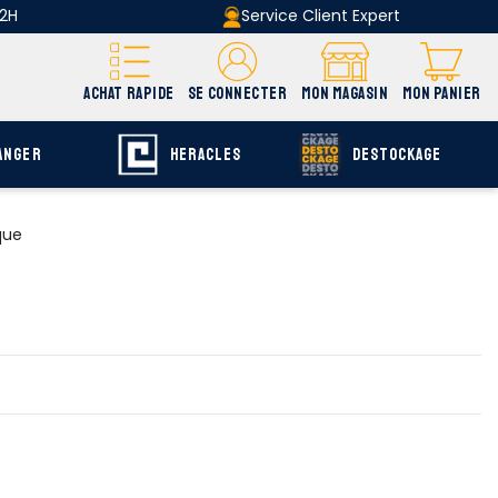
 2H
Service Client Expert
ACHAT RAPIDE
SE CONNECTER
MON MAGASIN
MON PANIER
ANGER
HERACLES
DESTOCKAGE
que