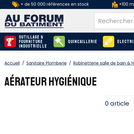
+ de 50 000 références en stock
+100 ma
Outillage &
Fourniture
Quincaillerie
Electri
industrielle
Accueil
/
Sanitaire Plomberie
/
Robinetterie salle de bain & 
AÉRATEUR HYGIÉNIQUE
0 article