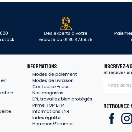
 000
Des experts à votre
Paiemen
n stock
écoute au 01.86.47.68.78
INFORMATIONS
INSCRIVEZ-V
et recevez en
Modes de paiement
 en
Modes de Livraison
Contactez-nous
ration
Nos magasins
EPI, travaillez bien protégés
Prime TOP BTP
RETROUVEZ-N
élité
Informations ENR
Index égalité
Hommes/Femmes