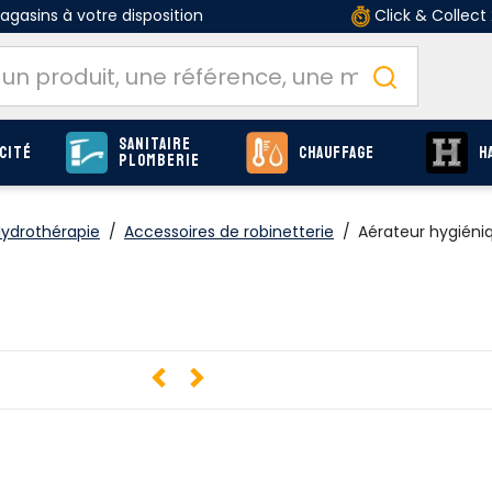
gasins à votre disposition
Click & Collect
Sanitaire
cité
Chauffage
H
Plomberie
Hydrothérapie
/
Accessoires de robinetterie
/
Aérateur hygiéni