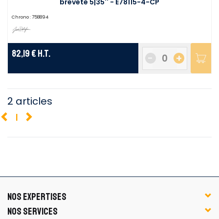
breveté 5|35'' - E78115-4-CP
Chrono :
758894
82,19 €
H.T.
-
+
2 articles
1
NOS EXPERTISES
NOS SERVICES