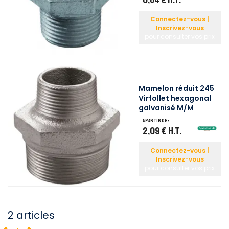
Connectez-vous |
Inscrivez-vous
pour consulter vos prix
Mamelon réduit 245
Virfollet hexagonal
galvanisé M/M
A partir de :
2,09 €
H.T.
Connectez-vous |
Inscrivez-vous
pour consulter vos prix
2 articles