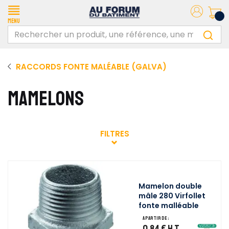
Menu
RACCORDS FONTE MALÉABLE (GALVA)
MAMELONS
FILTRES
Mamelon double
mâle 280 Virfollet
fonte malléable
A partir de :
0,84 €
H.T.