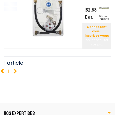
162,58
€
Chrono :
H.T.
384039
Connectez-
vous |
Inscrivez-vous
pour consulter
vos prix
1 article
1
NOS EXPERTISES