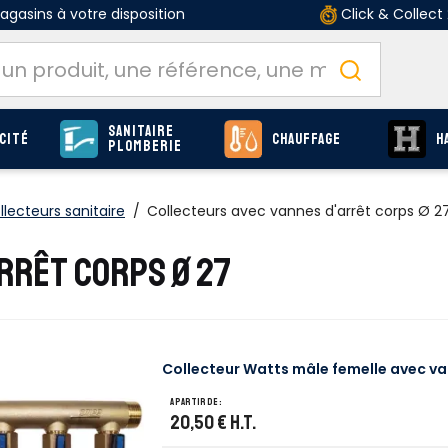
gasins à votre disposition
Click & Collect
Sanitaire
cité
Chauffage
H
Plomberie
llecteurs sanitaire
/
Collecteurs avec vannes d'arrêt corps Ø 2
RRÊT CORPS Ø 27
Collecteur Watts mâle femelle avec van
A partir de :
20,50 €
H.T.