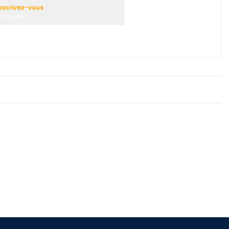
nscrivez-vous
vos prix