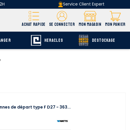
 2H
Service Client Expert
ACHAT RAPIDE
SE CONNECTER
MON MAGASIN
MON PANIER
ANGER
HERACLES
DESTOCKAGE
7
nes de départ type F D27 - 363...