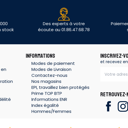
 000
Des experts à votre
Paiemen
n stock
écoute au 01.86.47.68.78
INFORMATIONS
INSCRIVEZ-V
et recevez en
Modes de paiement
 en
Modes de Livraison
Contactez-nous
ration
Nos magasins
EPI, travaillez bien protégés
Prime TOP BTP
RETROUVEZ-N
élité
Informations ENR
Index égalité
Hommes/Femmes