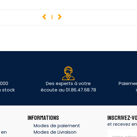
1
 000
Des experts à votre
Paiemen
n stock
écoute au 01.86.47.68.78
INFORMATIONS
INSCRIVEZ-V
et recevez en
Modes de paiement
 en
Modes de Livraison