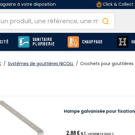
gasins à votre disposition
Click & Collect
Sanitaire
cité
Chauffage
H
Plomberie
C
/
Systèmes de gouttières NICOLL
/
Crochets pour gouttières
Hampe galvanisée pour fixation
2,88 €
H.T.
+ ecopart 0,01 € H.T.