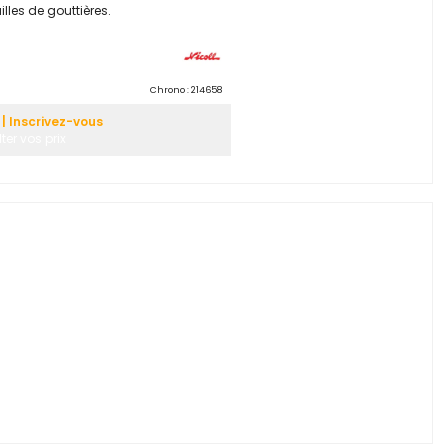
lles de gouttières.
Chrono :
214658
| Inscrivez-vous
er vos prix