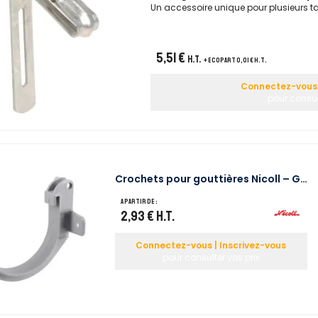
Un accessoire unique pour plusieurs tai
5,51 €
H.T.
+ ecopart 0,01 € H.T.
Connectez-vous 
pour consult
Crochets pour gouttières Nicoll – G…
A partir de :
2,93 €
H.T.
Connectez-vous | Inscrivez-vous
pour consulter vos prix