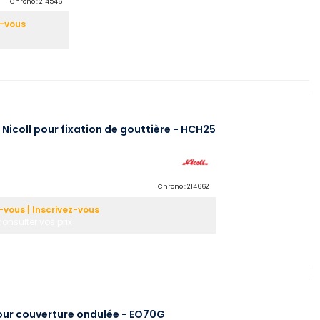
Chrono :
214546
z-vous
icoll pour fixation de gouttière - HCH25
Chrono :
214662
vous | Inscrivez-vous
onsulter vos prix
 pour couverture ondulée - EO70G