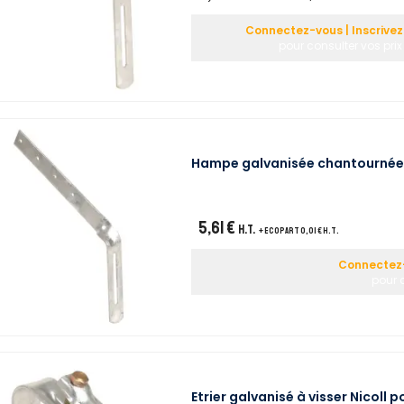
Connectez-vous | Inscrive
pour consulter vos prix
Hampe galvanisée chantournée N
5,61 €
H.T.
+ ecopart 0,01 € H.T.
Connectez-
pour c
Etrier galvanisé à visser Nicoll