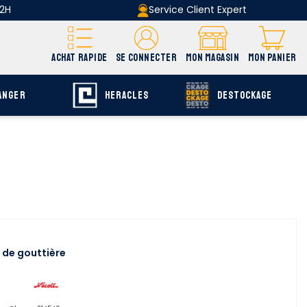
 2H
Service Client Expert
ACHAT RAPIDE
SE CONNECTER
MON MAGASIN
MON PANIER
ANGER
HERACLES
DESTOCKAGE
 de gouttière