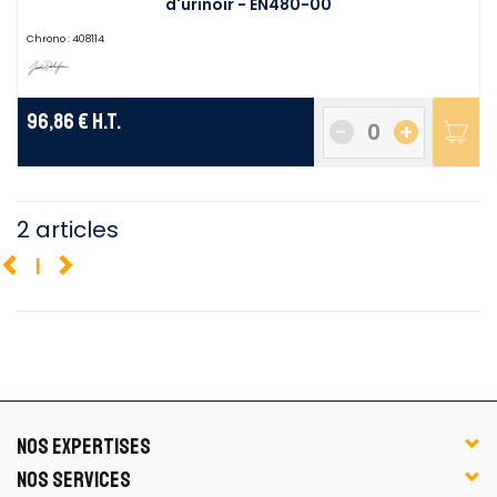
d'urinoir - EN480-00
Chrono :
408114
96,86 €
H.T.
-
+
2 articles
1
NOS EXPERTISES
NOS SERVICES