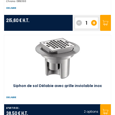
Chrono :
089393
215,60 €
H.T.
-
+
Siphon de sol Délabie avec grille inviolable inox
A partir de :
2 options
38,50 €
H.T.