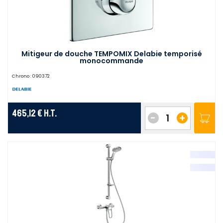
Mitigeur de douche TEMPOMIX Delabie temporisé
monocommande
Chrono :
090372
465,12 €
H.T.
-
+