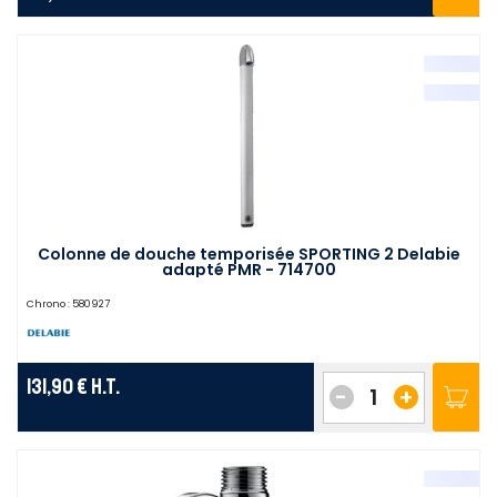
Colonne de douche temporisée SPORTING 2 Delabie
adapté PMR - 714700
Chrono :
580927
131,90 €
H.T.
-
+