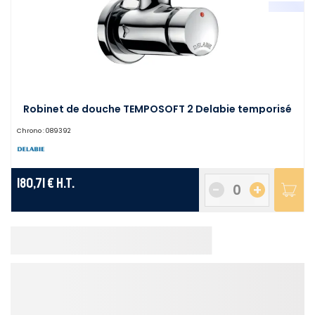
Robinet de douche TEMPOSOFT 2 Delabie temporisé
Chrono :
089392
180,71 €
H.T.
-
+