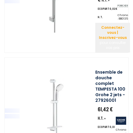
H.T.
+
ecopart 0,02 €
Chrono
H.T.
:
880135
Connectez-
vous |
Inscrivez-vous
pour consulter
vos prix
Ensemble de
douche
complet
TEMPESTA 100
Grohe 2 jets -
27926001
61,42 €
H.T.
+
ecopart 0,01
Chrono