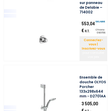
sur panneau
de Delabie –
714002
553,04
€
Chrono :
H.T.
090156
Connectez-
vous |
Inscrivez-vous
pour consulter
vos prix
Ensemble de
douche OLYOS
Porcher
133x298x644
mm - D2701AA
3 505,00
€