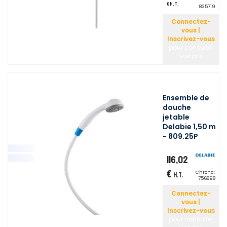
:
€ H.T.
835719
Connectez-
vous |
Inscrivez-vous
pour consulter
vos prix
Ensemble de
douche
jetable
Delabie 1,50 m
- 809.25P
116,02
€
Chrono :
H.T.
756898
Connectez-
vous |
Inscrivez-vous
pour consulter