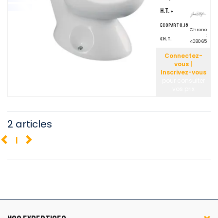
H.T.
+
ecopart 0,18
Chrono
:
€ H.T.
408065
Connectez-
vous |
Inscrivez-vous
pour consulter
vos prix
2 articles
1