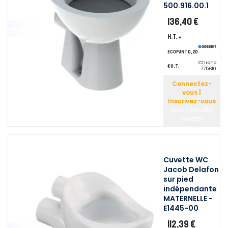
500.916.00.1
136,40 €
H.T.
+
ecopart 0,20
Chrono
€ H.T.
:
775610
Connectez-
vous |
Inscrivez-vous
pour consulter
vos prix
Cuvette WC
Jacob Delafon
sur pied
indépendante
MATERNELLE -
E1445-00
112,39 €