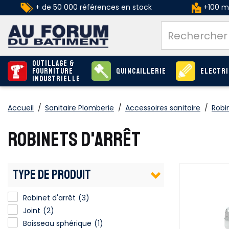
+ de 50 000 références en stock
+100 ma
Outillage &
Fourniture
Quincaillerie
Electri
industrielle
Accueil
/
Sanitaire Plomberie
/
Accessoires sanitaire
/
Robi
ROBINETS D'ARRÊT
TYPE DE PRODUIT
Robinet d'arrêt
(3)
Joint
(2)
Boisseau sphérique
(1)