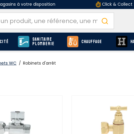
gasins à votre disposition
Click & Collect
Sanitaire
cité
Chauffage
H
Plomberie
nets WC
/
Robinets d'arrêt