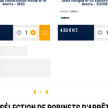
que caoutchouc nitrile N°19
Joint torique N°20 caoutch
Watts - 1830
Watts - 312108
Chrono :
658407
4,52 €
H.T.
-
+
-
1