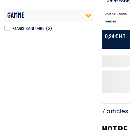
Joint tori
GAMME
Chrono :
658406
GARIS SANITAIRE
(2)
0,24 €
H.T.
7 articles