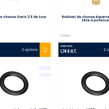
e chasse Garis 1/4 de tour
Robinet de chasse équerre 
tête à potence
A partir de :
2 options
2 o
1,74 €
H.T.