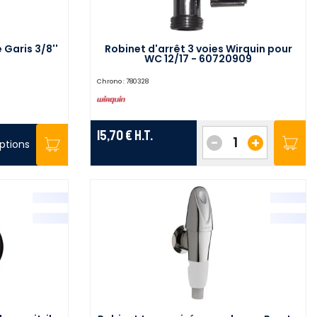
Garis 3/8''
Robinet d'arrêt 3 voies Wirquin pour
WC 12/17 - 60720909
Chrono :
780328
15,70 €
H.T.
-
+
ptions