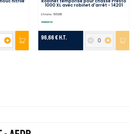
ouc nitrile
Robinet temporisé pour chasse Presto
1000 XL avec robinet d'arrêt - 14201
Chrono :
515381
96,66 €
H.T.
+
-
+