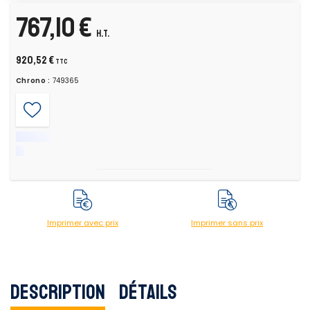
767,10 €
H.T.
920,52 €
TTC
Chrono :
749365
Imprimer avec prix
Imprimer sans prix
Description
Détails