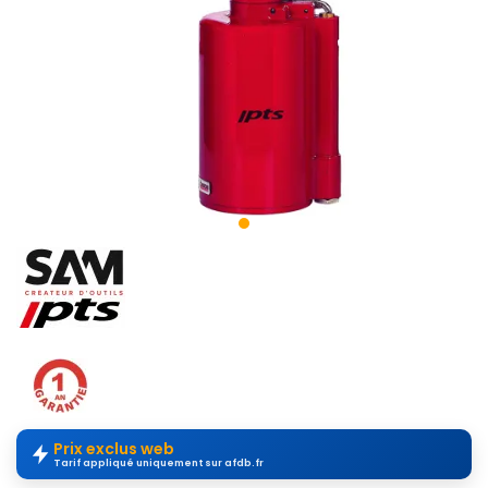
Prix exclus web
Tarif appliqué uniquement sur afdb.fr