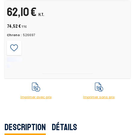
62,10 €
H.T.
74,52 €
TTC
Chrono :
526697
Imprimer avec prix
Imprimer sans prix
Description
Détails