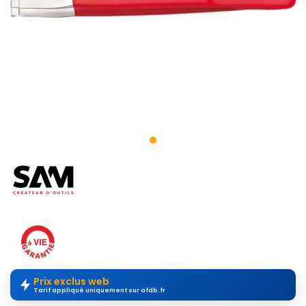
Prix exclus web
Tarif appliqué uniquement sur afdb.fr