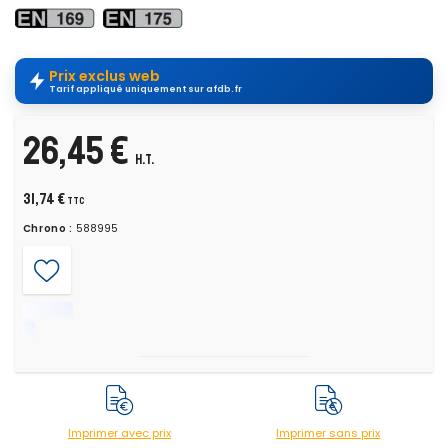
Prix exclus web
Tarif appliqué uniquement sur afdb.fr
26,45 €
H.T.
31,74 €
TTC
Chrono :
588995
Imprimer avec prix
Imprimer sans prix