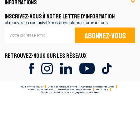
INFORMATIONS
INSCRIVEZ-VOUS À NOTRE LETTRE D'INFORMATION
et recevez en exclusivité nos bons plans et promotions
Abonnez-vous
RETROUVEZ-NOUS SUR LES RÉSEAUX
Qui sommes-nous ?
Offres de remboursement
Conditions générales de vente
Protection des données
Paramètres de consentement
Plan du site
Développement durable : nos engagements et actions