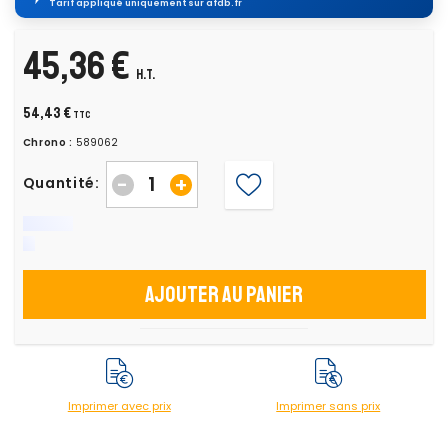
Tarif appliqué uniquement sur afdb.fr
45,36 €
H.T.
54,43 €
TTC
Chrono :
589062
-
+
Quantité:
Ajouter au panier
Imprimer avec prix
Imprimer sans prix