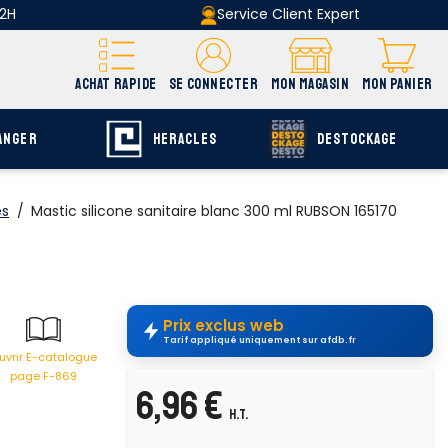
 2H
Service Client Expert
ACHAT RAPIDE
SE CONNECTER
MON MAGASIN
MON PANIER
ANGER
HERACLES
DESTOCKAGE
es
/
Mastic silicone sanitaire blanc 300 ml RUBSON 165170
Prix exclus web
Tarif appliqué uniquement sur afdb.fr
uvrir E-catalogue
page F-869
6,96 €
H.T.