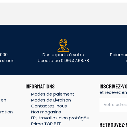
 000
Des experts à votre
Paiemen
n stock
écoute au 01.86.47.68.78
INFORMATIONS
INSCRIVEZ-V
et recevez en
Modes de paiement
 en
Modes de Livraison
Contactez-nous
ration
Nos magasins
EPI, travaillez bien protégés
Prime TOP BTP
RETROUVEZ-N