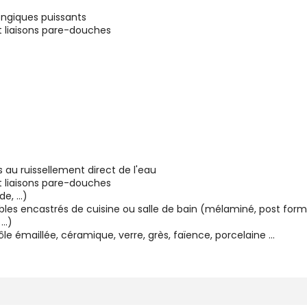
ongiques puissants
et liaisons pare-douches
 au ruissellement direct de l'eau
et liaisons pare-douches
de, …)
bles encastrés de cuisine ou salle de bain (mélaminé, post for
 …)
tôle émaillée, céramique, verre, grès, faïence, porcelaine …