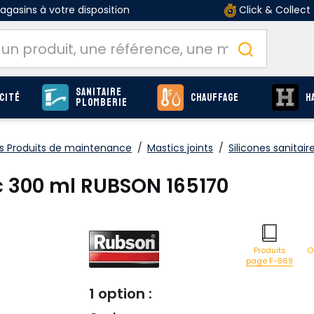
gasins à votre disposition
Click & Collect
Sanitaire
cité
Chauffage
H
Plomberie
 Produits de maintenance
/
Mastics joints
/
Silicones sanitair
nc 300 ml RUBSON 165170
O
Produits
page F-869
1 option :