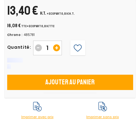
13,40 €
H.T.
+ ecopart 0,01 € H.T.
16,08 €
TTC
+ ecopart 0,01 € TTC
Chrono :
485781
-
+
Quantité:
Ajouter au panier
Imprimer avec prix
Imprimer sans prix