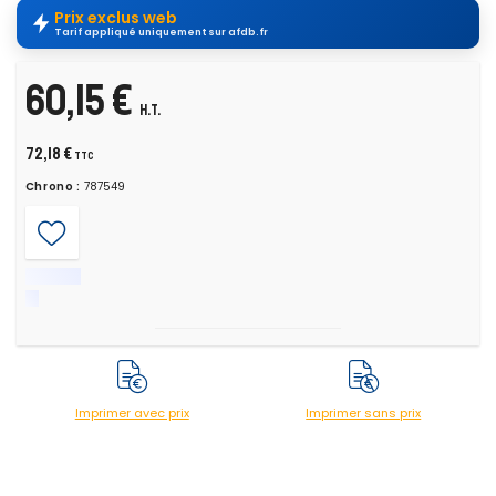
Prix exclus web
Tarif appliqué uniquement sur afdb.fr
60,15 €
H.T.
72,18 €
TTC
Chrono :
787549
Imprimer avec prix
Imprimer sans prix