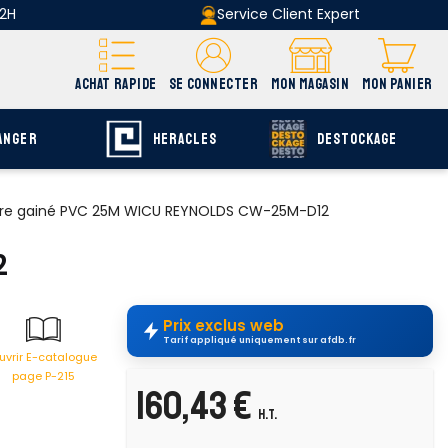
 2H
Service Client Expert
ACHAT RAPIDE
SE CONNECTER
MON MAGASIN
MON PANIER
ANGER
HERACLES
DESTOCKAGE
vre gainé PVC 25M WICU REYNOLDS CW-25M-D12
2
Prix exclus web
Tarif appliqué uniquement sur afdb.fr
uvrir E-catalogue
page P-215
160,43 €
H.T.