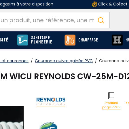
gasins à votre disposition
Click & Collect
Sanitaire
cité
Chauffage
H
Plomberie
 et couronnes
/
Couronne cuivre gainée PVC
/
Couronne cui
25M WICU REYNOLDS CW-25M-D1
O
Produits
page P-215