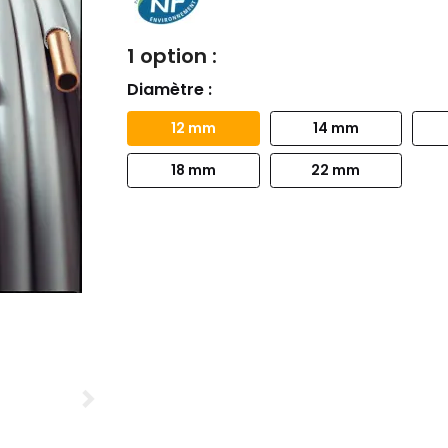
1 option :
Diamètre :
12 mm
14 mm
18 mm
22 mm