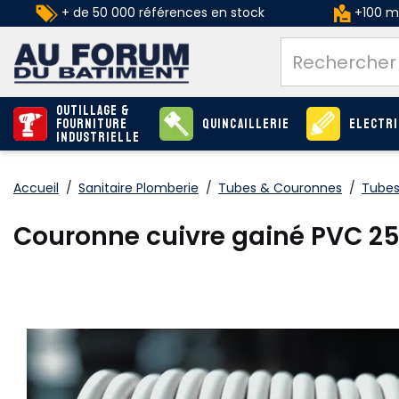
+ de 50 000 références en stock
+100 ma
Outillage &
Fourniture
Quincaillerie
Electri
industrielle
Accueil
/
Sanitaire Plomberie
/
Tubes & Couronnes
/
Tubes
Couronne cuivre gainé PVC 