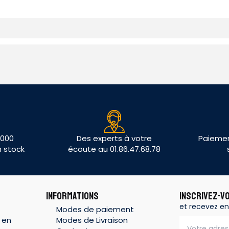
 000
Des experts à votre
Paiemen
n stock
écoute au 01.86.47.68.78
INFORMATIONS
INSCRIVEZ-V
et recevez en
Modes de paiement
 en
Modes de Livraison