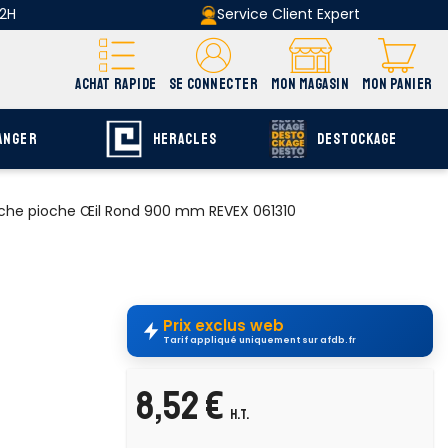
 2H
Service Client Expert
ACHAT RAPIDE
SE CONNECTER
MON MAGASIN
MON PANIER
ANGER
HERACLES
DESTOCKAGE
he pioche Œil Rond 900 mm REVEX 061310
Prix exclus web
Tarif appliqué uniquement sur afdb.fr
8,52 €
H.T.