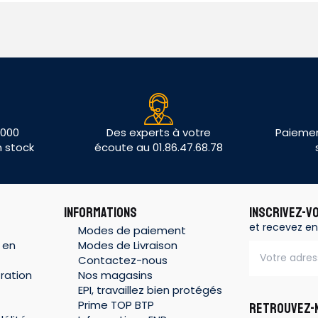
 000
Des experts à votre
Paiemen
n stock
écoute au 01.86.47.68.78
INFORMATIONS
INSCRIVEZ-V
et recevez en
Modes de paiement
 en
Modes de Livraison
Contactez-nous
ration
Nos magasins
EPI, travaillez bien protégés
Prime TOP BTP
RETROUVEZ-N