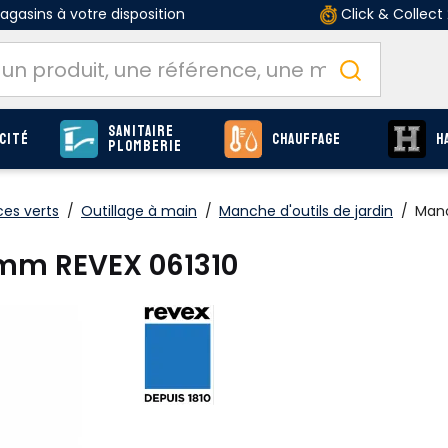
gasins à votre disposition
Click & Collect
Sanitaire
cité
Chauffage
H
Plomberie
ces verts
/
Outillage à main
/
Manche d'outils de jardin
/
Manc
mm REVEX 061310