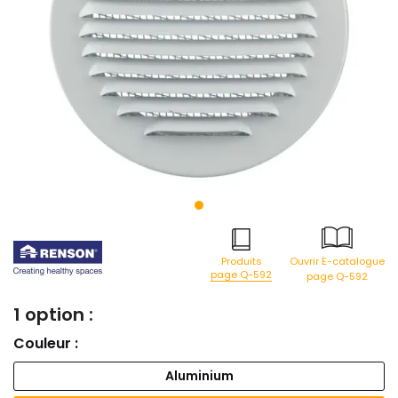
Produits
Ouvrir E-catalogue
page Q-592
page Q-592
1 option :
Couleur :
Aluminium