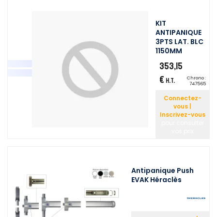
KIT
ANTIPANIQUE
3PTS LAT. BLC
1150MM
353,15
€
Chrono :
H.T.
747565
Connectez-
vous |
Inscrivez-vous
pour consulter
vos prix
Antipanique Push
EVAK Héraclès