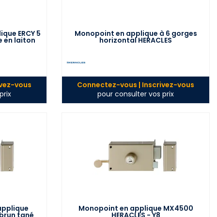
ique ERCY 5
Monopoint en applique à 6 gorges
 en laiton
horizontal HERACLES
ivez-vous
Connectez-vous | Inscrivez-vous
prix
pour consulter vos prix
applique
Monopoint en applique MX4500
brun tané
HERACLES - Y8