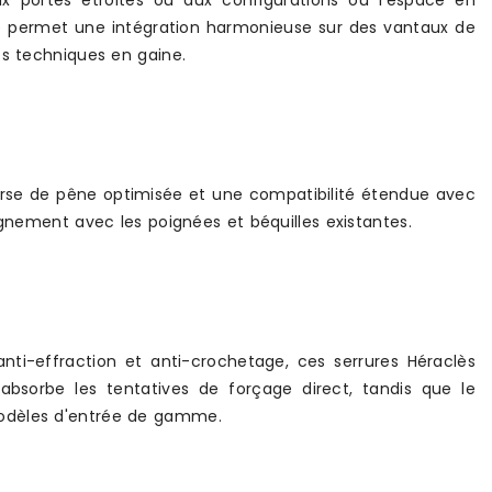
x portes étroites ou aux configurations où l'espace en
fre permet une intégration harmonieuse sur des vantaux de
ès techniques en gaine.
course de pêne optimisée et une compatibilité étendue avec
ignement avec les poignées et béquilles existantes.
nti-effraction et anti-crochetage, ces serrures Héraclès
absorbe les tentatives de forçage direct, tandis que le
modèles d'entrée de gamme.