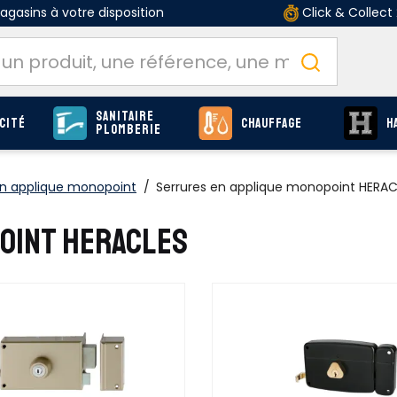
gasins à votre disposition
Click & Collect
Sanitaire
cité
Chauffage
H
Plomberie
en applique monopoint
/
Serrures en applique monopoint HERAC
OINT HERACLES