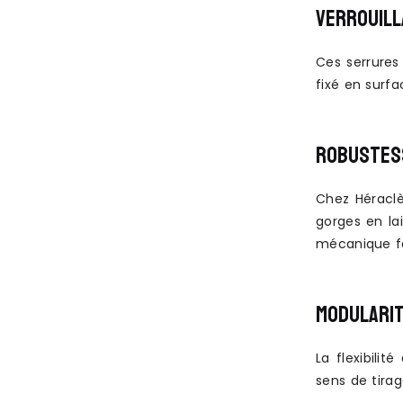
VERROUILL
Ces serrures
fixé en surfa
ROBUSTES
Chez Héraclè
gorges en la
mécanique fa
MODULARI
La flexibilit
sens de tira