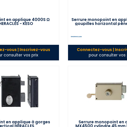
nt en applique 4000S Ω
Serrure monopoint en appl
HERACLES - KESO
goupilles horizontal pêne
HERACLES - 5G
z-vous | Inscrivez-vous
Connectez-vous | Inscr
r consulter vos prix
pour consulter vos 
t en applique à gorges
Serrure monopoint en 
ertical HERACLES
MX4500 cylindre 45 mm 