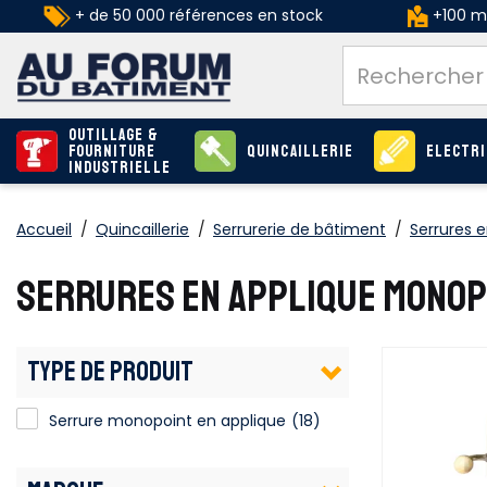
+ de 50 000 références en stock
+100 ma
Outillage &
Fourniture
Quincaillerie
Electri
industrielle
Accueil
/
Quincaillerie
/
Serrurerie de bâtiment
/
Serrures 
SERRURES EN APPLIQUE MONOP
TYPE DE PRODUIT
Serrure monopoint en applique
Serrure monopoint en applique
(18)