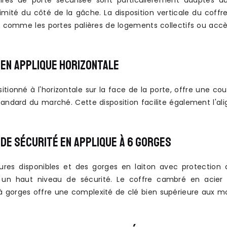
res de porte sécurisée sont particulièrement adaptés au
limité du côté de la gâche. La disposition verticale du cof
ur comme les portes palières de logements collectifs ou acc
EN APPLIQUE HORIZONTALE
ositionné à l'horizontale sur la face de la porte, offre une 
tandard du marché. Cette disposition facilite également l'al
DE SÉCURITÉ EN APPLIQUE À 6 GORGES
ures disponibles et des gorges en laiton avec protection a
 un haut niveau de sécurité. Le coffre cambré en acier 
gorges offre une complexité de clé bien supérieure aux 