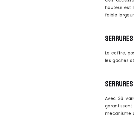
Ces accessoi
hauteur est 
faible large
SERRURES 
Le coffre, p
les gâches s
SERRURES 
Avec 36 vari
garantissent
mécanisme à 