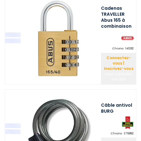
Cadenas
TRAVELLER
Abus 165 à
combinaison
Chrono :
141282
Connectez-
vous |
Inscrivez-vous
pour consulter
vos prix
Câble antivol
BURG
Chrono :
376882