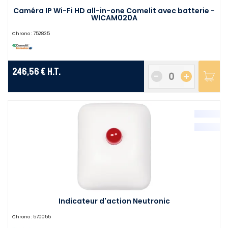
Caméra IP Wi-Fi HD all-in-one Comelit avec batterie -
WICAM020A
Chrono :
752835
246,56 €
H.T.
-
+
Indicateur d'action Neutronic
Chrono :
570055