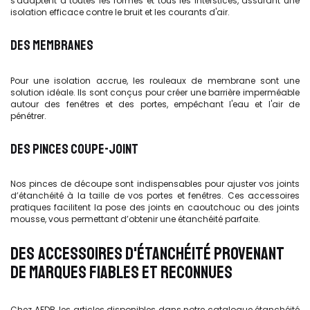
s'adaptent à toutes les formes et tous les interstices, assurant une
isolation efficace contre le bruit et les courants d'air.
DES MEMBRANES
Pour une isolation accrue, les rouleaux de membrane sont une
solution idéale. Ils sont conçus pour créer une barrière imperméable
autour des fenêtres et des portes, empêchant l'eau et l'air de
pénétrer.
DES PINCES COUPE-JOINT
Nos pinces de découpe sont indispensables pour ajuster vos joints
d’étanchéité à la taille de vos portes et fenêtres. Ces accessoires
pratiques facilitent la pose des joints en caoutchouc ou des joints
mousse, vous permettant d’obtenir une étanchéité parfaite.
DES ACCESSOIRES D'ÉTANCHÉITÉ PROVENANT
DE MARQUES FIABLES ET RECONNUES
Chez AFDB, les articles disponibles dans notre catalogue étanchéité