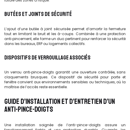
totale des zones à risque.
BUTÉES ET JOINTS DE SÉCURITÉ
L’ajout d’une butée à joint sécurisée permet d’amortir la fermeture
tout en limitant le bruit et les à-coups. Combinée à une protection
anti‑pincement, elle forme un duo pertinent pour renforcer la sécurité
dans les bureaux, ERP ou logements collectifs.
DISPOSITIFS DE VERROUILLAGE ASSOCIÉS
Un verrou anti‑pince‑doigts garantit une ouverture contrôlée, sans
claquements brusques. Ce dispositif de sécurité pour porte et
fenêtre convient aux environnements sensibles ou techniques, où la
maîtrise de l’accès reste essentielle.
GUIDE D’INSTALLATION ET D’ENTRETIEN D’UN
ANTI-PINCE-DOIGTS
Une installation soignée de l’anti-pince-doigts assure un
fonctionnement fiable et une protection durable. Ci-après, les