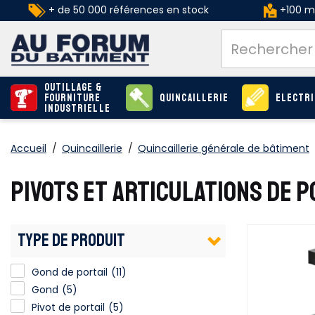
+ de 50 000 références en stock
+100 ma
Outillage &
Fourniture
Quincaillerie
Electri
industrielle
Accueil
/
Quincaillerie
/
Quincaillerie générale de bâtiment
PIVOTS ET ARTICULATIONS DE P
TYPE DE PRODUIT
Gond de portail
(11)
Gond
(5)
Pivot de portail
(5)