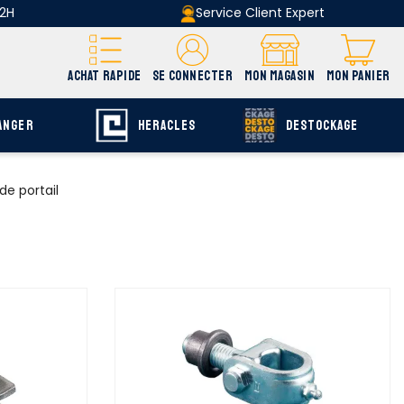
 2H
Service Client Expert
ACHAT RAPIDE
SE CONNECTER
MON MAGASIN
MON PANIER
ANGER
HERACLES
DESTOCKAGE
de portail