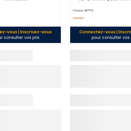
P00013389-900
Chrono :
827174
z-vous | Inscrivez-vous
Connectez-vous | Inscr
r consulter vos prix
pour consulter vos 