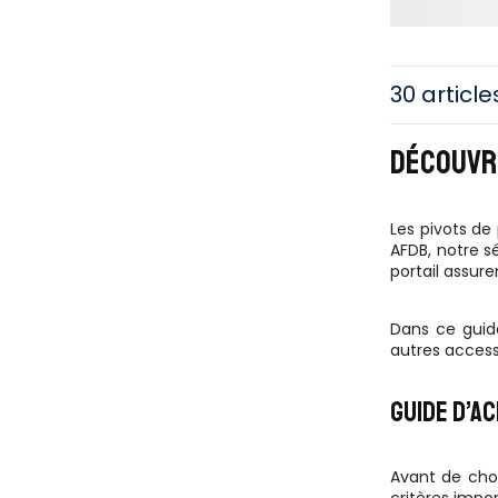
30 article
DÉCOUVRE
Les pivots de 
AFDB, notre sé
portail assur
Dans ce guide
autres access
GUIDE D’A
Avant de choi