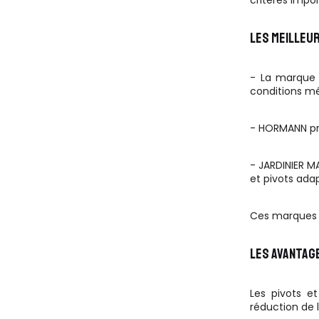
critères impo
LES MEILLEU
- La marque 
conditions mé
- HORMANN pro
- JARDINIER M
et pivots ada
Ces marques ga
LES AVANTAG
Les pivots e
réduction de l