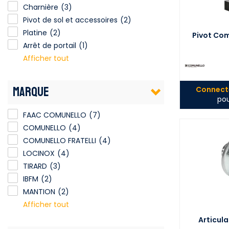
Charnière
(3)
Pivot de sol et accessoires
Pivot de sol et accessoires
(2)
Platine
(2)
Pivot Com
Arrêt de portail
(1)
Afficher tout
MARQUE
Connecte
pou
FAAC COMUNELLO
(7)
COMUNELLO
(4)
COMUNELLO FRATELLI
(4)
LOCINOX
(4)
TIRARD
(3)
IBFM
(2)
MANTION
(2)
Afficher tout
Articula