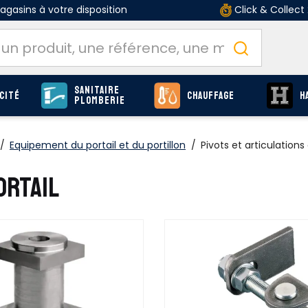
gasins à votre disposition
Click & Collect
Sanitaire
cité
Chauffage
H
Plomberie
/
Equipement du portail et du portillon
/
Pivots et articulations 
ORTAIL