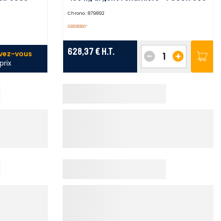
5
Chrono :
879892
628,37 €
H.T.
ivez-vous
-
+
prix