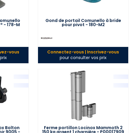
 Comunello
Gond de portail Comunello à bride
° - 178-M
pour pivot - 180-M2
ivez-vous
Connectez-vous | Inscrivez-vous
prix
pour consulter vos prix
ox Bolton
Ferme portillon Locinox Mammoth 2
ir 9005 -
150 kg argent 1 charnière - P00017909