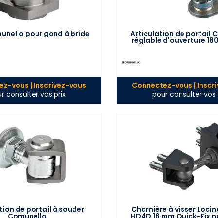
unello pour gond à bride
Articulation de portail
réglable d'ouverture 180
z-vous | Inscrivez-vous
Connectez-vous | Inscr
r consulter vos prix
pour consulter vos 
tion de portail à souder
Charnière à visser Locin
Comunello
HD4D 16 mm Quick-Fix no