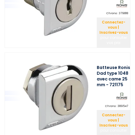
Chrono :
379818
Connectez-
vous |
Inscrivez-vous
pour consulter
vos prix
Batteuse Ronis
Dad type 1048
avec came 25
mm - 721175
Chrono :
389547
Connectez-
vous |
Inscrivez-vous
pour consulter