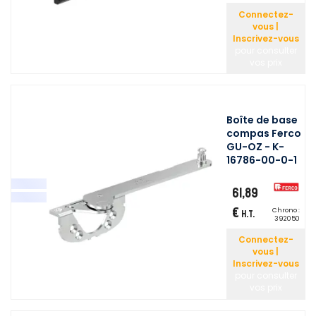
Connectez-
vous |
Inscrivez-vous
pour consulter
vos prix
Boîte de base
compas Ferco
GU-OZ - K-
16786-00-0-1
61,89
€
Chrono :
H.T.
392050
Connectez-
vous |
Inscrivez-vous
pour consulter
vos prix