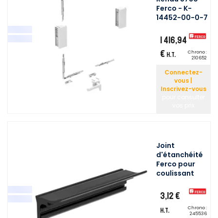
Ferco - K-
14452-00-0-7
1 416,94
€
Chrono :
H.T.
210652
Connectez-
vous |
Inscrivez-vous
pour consulter
vos prix
Joint
d'étanchéité
Ferco pour
coulissant
3,12 €
Chrono :
H.T.
245536