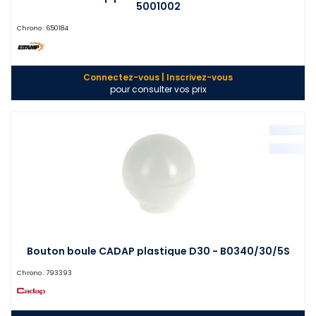
5001002
Chrono :
650184
Connectez-vous | Inscrivez-vous
pour consulter vos prix
Bouton boule CADAP plastique D30 - B0340/30/5S
Chrono :
793393