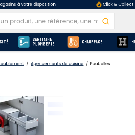
gasins à votre disposition
Click & Collect
Sanitaire
cité
Chauffage
H
Plomberie
ameublement
/
Agencements de cuisine
/
Poubelles