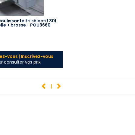
oulissante tri sélectif 30l
lle + brosse - POU3660
z-vous | Inscrivez-vous
r consulter vos prix
1