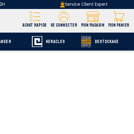
 2H
Service Client Expert
ACHAT RAPIDE
SE CONNECTER
MON MAGASIN
MON PANIER
ANGER
HERACLES
DESTOCKAGE