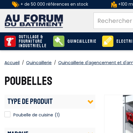
+ de 50 000 références en stock
+100 ma
Outillage &
Fourniture
Quincaillerie
Electri
industrielle
Accueil
/
Quincaillerie
/
Quincaillerie d'agencement et d'
POUBELLES
TYPE DE PRODUIT
Poubelle de cuisine
(1)