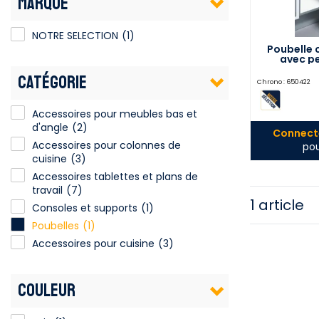
MARQUE
NOTRE SELECTION
(1)
Poubelle c
avec pe
CATÉGORIE
Chrono :
650422
Accessoires pour meubles bas et
d'angle
(2)
Connecte
Accessoires pour colonnes de
pou
cuisine
(3)
Accessoires tablettes et plans de
travail
(7)
1 article
Consoles et supports
(1)
Poubelles
(1)
Accessoires pour cuisine
(3)
COULEUR