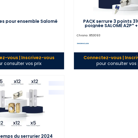
es pour ensemble Salomé
PACK serrure 3 points 31
poignée SALOMÉ A2P* + 
Platinum HQ2® 32 x 32 m
Chrono :
853093
z-vous | Inscrivez-vous
Connectez-vous | Inscr
r consulter vos prix
pour consulter vos 
ntemps du serrurier 2024