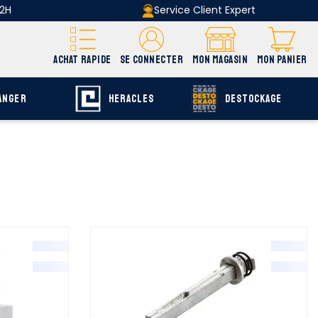
 2H
Service Client Expert
ACHAT RAPIDE
SE CONNECTER
MON MAGASIN
MON PANIER
ANGER
HERACLES
DESTOCKAGE