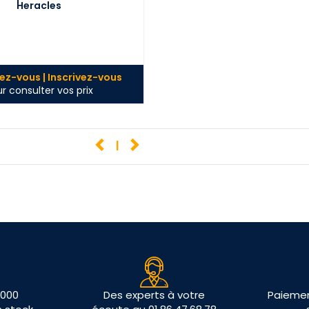
Heracles
z-vous | Inscrivez-vous
r consulter vos prix
1
 000
Des experts à votre
Paiemen