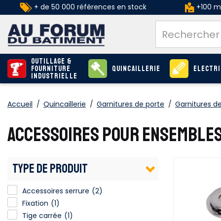
+ de 50 000 références en stock
+100 ma
Outillage &
Fourniture
Quincaillerie
Electri
industrielle
Accueil
/
Quincaillerie
/
Garnitures de porte
/
Garnitures de
ACCESSOIRES POUR ENSEMBLES
TYPE DE PRODUIT
Accessoires serrure
(2)
Fixation
(1)
Tige carrée
(1)