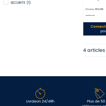
SECURITE
(1)
Chrono :
853458
Connecte
pou
4 articles
Livraison 24/48h
Plus de 50