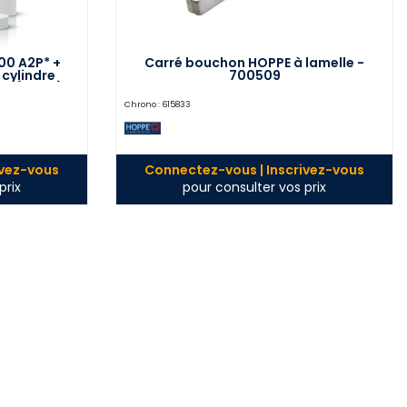
00 A2P* +
Carré bouchon HOPPE à lamelle -
cylindre
700509
m HÉRACLÈS
Chrono :
615833
ivez-vous
Connectez-vous | Inscrivez-vous
prix
pour consulter vos prix