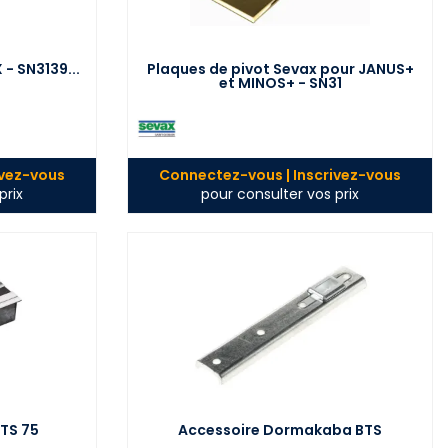
- SN3139...
Plaques de pivot Sevax pour JANUS+
et MINOS+ - SN31
ivez-vous
Connectez-vous | Inscrivez-vous
prix
pour consulter vos prix
BTS 75
Accessoire Dormakaba BTS