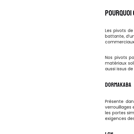
POURQUOI 
Les pivots de
battante, d’un
commerciaux, 
Nos pivots po
matériaux soli
aussi issus d
DORMAKABA
Présente dan
verrouillages
les portes sim
exigences des