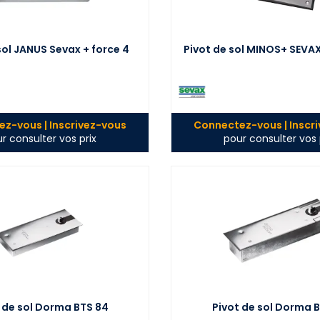
sol JANUS Sevax + force 4
Pivot de sol MINOS+ SEVAX 
z-vous | Inscrivez-vous
Connectez-vous | Inscr
r consulter vos prix
pour consulter vos 
 de sol Dorma BTS 84
Pivot de sol Dorma 