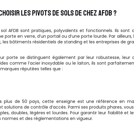
CHOISIR LES PIVOTS DE SOLS DE CHEZ AFDB ?
 sol AFDB sont pratiques, polyvalents et fonctionnels. Ils sont 
e porte en verre, d’un portail ou d’une porte lourde. Par ailleur
les bâtiments résidentiels de standing et les entreprises de gr
ur porte se distinguent également par leur robustesse, leur du
des comme l’acier inoxydable ou le laiton, ils sont parfaitement 
e marques réputées telles que :
s plus de 50 pays, cette enseigne est une référence en m
 et solutions de contrôle d’accès. Parmi ses produits phares, vo
ples, doubles, légères et lourdes. Pour garantir leur fiabilité et l
 normes et des réglementations en vigueur.