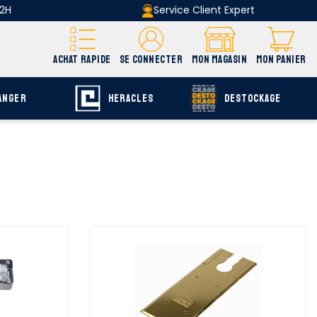
 2H
Service Client Expert
ACHAT RAPIDE
SE CONNECTER
MON MAGASIN
MON PANIER
ANGER
HERACLES
DESTOCKAGE