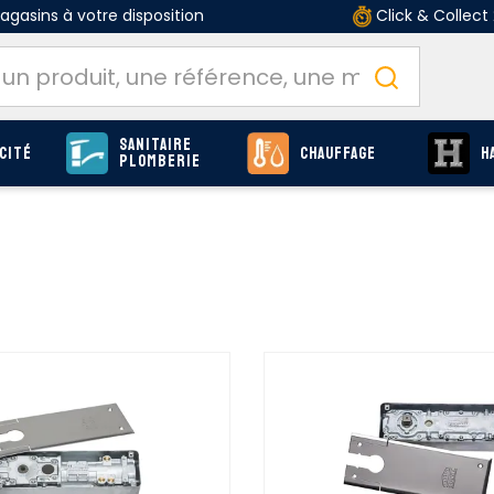
gasins à votre disposition
Click & Collect
Sanitaire
cité
Chauffage
H
Plomberie