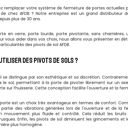
z remplacer votre système de fermeture de portes actuelles pa
 de chez AFDB ? Notre entreprise est un grand distributeur de f
depuis plus de 30 ans.
rte en verre, porte lourde, porte pivotante, sans charnières, 
r vous aider dans vos choix, nous allons vous présenter en détail
particularités des pivots de sol AFDB.
UTILISER DES PIVOTS DE SOLS ?
ol se distingue par son esthétique et sa discrétion. Contrairem
 le sol, permettant à la porte de pivoter librement sur un axe ve
rte sur l’huisserie. Cette conception facilite l'ouverture et la fe
 porte est un choix très avantageux en termes de confort. Co
 partie des vibrations générées lors de l'ouverture et de la 
 mouvement plus fluide et contrôlé. Cela réduit les bruits
usques. Enfin, les pivots de sol diminuent les grincements et l
nière plus homogène.