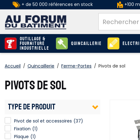
+ de 50 000 références en stock
+100 ma
Outillage &
Fourniture
Quincaillerie
Electri
industrielle
Accueil
/
Quincaillerie
/
Ferme-Portes
/
Pivots de sol
PIVOTS DE SOL
TYPE DE PRODUIT
Pivot de sol et accessoires
Pivot de sol et accessoires
(37)
Fixation
(1)
Plaque
(1)